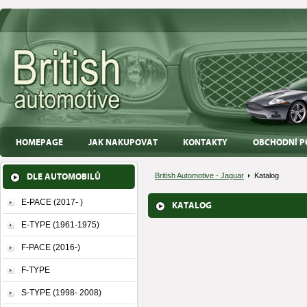
HOMEPAGE
JAK NAKUPOVAT
KONTAKTY
OBCHODNÍ P
DLE AUTOMOBILŮ
British Automotive - Jaguar
Katalog
E-PACE (2017- )
KATALOG
E-TYPE (1961-1975)
F-PACE (2016-)
F-TYPE
S-TYPE (1998- 2008)