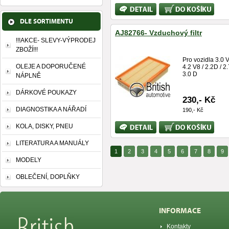
Bližší
Koupit
informace
DLE SORTIMENTU
AJ82766- Vzduchový filtr
!!!AKCE- SLEVY-VÝPRODEJ
ZBOŽÍ!!!
Pro vozidla 3.0 V
OLEJE A DOPORUČENÉ
4.2 V8 / 2.2D / 2.
3.0 D
NÁPLNĚ
DÁRKOVÉ POUKAZY
230,- Kč
DIAGNOSTIKA A NÁŘADÍ
190,- Kč
Bližší
Koupit
KOLA, DISKY, PNEU
informace
LITERATURA A MANUÁLY
1
2
3
4
5
6
7
8
9
MODELY
OBLEČENÍ, DOPLŇKY
INFORMACE
Kontakty