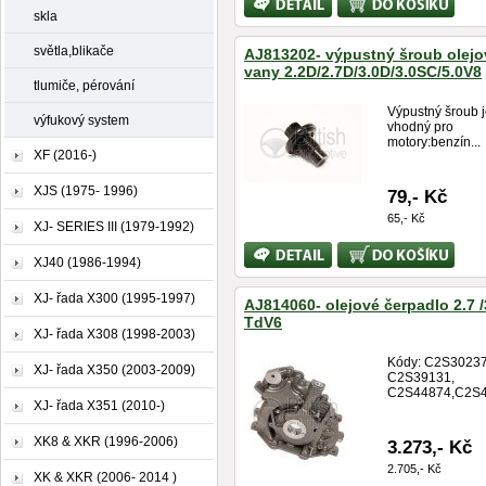
informace
skla
světla,blikače
AJ813202- výpustný šroub olejo
vany 2.2D/2.7D/3.0D/3.0SC/5.0V8
tlumiče, pérování
Výpustný šroub 
výfukový system
vhodný pro
motory:benzín...
XF (2016-)
XJS (1975- 1996)
79,- Kč
65,- Kč
XJ- SERIES III (1979-1992)
Bližší
Koupit
XJ40 (1986-1994)
informace
XJ- řada X300 (1995-1997)
AJ814060- olejové čerpadlo 2.7 /
TdV6
XJ- řada X308 (1998-2003)
Kódy: C2S30237
XJ- řada X350 (2003-2009)
C2S39131,
C2S44874,C2S49
XJ- řada X351 (2010-)
XK8 & XKR (1996-2006)
3.273,- Kč
2.705,- Kč
XK & XKR (2006- 2014 )