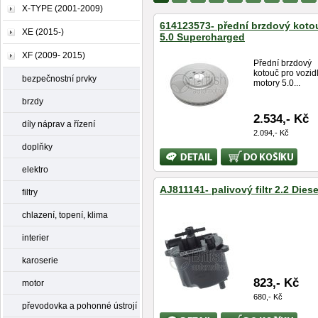
X-TYPE (2001-2009)
614123573- přední brzdový koto
XE (2015-)
5.0 Supercharged
XF (2009- 2015)
Přední brzdový
kotouč pro vozid
bezpečnostní prvky
motory 5.0...
brzdy
2.534,- Kč
díly náprav a řízení
2.094,- Kč
doplňky
Bližší
Koupit
informace
elektro
AJ811141- palivový filtr 2.2 Diese
filtry
chlazení, topení, klima
interier
karoserie
823,- Kč
motor
680,- Kč
převodovka a pohonné ústrojí
Bližší
Koupit