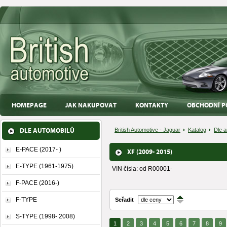
HOMEPAGE
JAK NAKUPOVAT
KONTAKTY
OBCHODNÍ P
DLE AUTOMOBILŮ
British Automotive - Jaguar
Katalog
Dle a
E-PACE (2017- )
XF (2009- 2015)
E-TYPE (1961-1975)
VIN čísla: od R00001-
F-PACE (2016-)
F-TYPE
Seřadit
↑
↓
S-TYPE (1998- 2008)
1
2
3
4
5
6
7
8
9