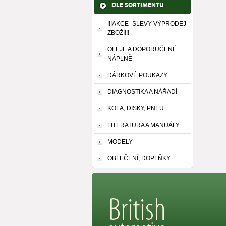
DLE SORTIMENTU
!!!AKCE- SLEVY-VÝPRODEJ
ZBOŽÍ!!!
OLEJE A DOPORUČENÉ
NÁPLNĚ
DÁRKOVÉ POUKAZY
DIAGNOSTIKA A NÁŘADÍ
KOLA, DISKY, PNEU
LITERATURA A MANUÁLY
MODELY
OBLEČENÍ, DOPLŇKY