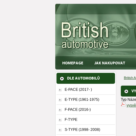
HOMEPAGE
JAK NAKUPOVAT
DLE AUTOMOBILŮ
British 
E-PACE (2017- )
VY
E-TYPE (1961-1975)
Typ
Náze
vysvět
F-PACE (2016-)
F-TYPE
S-TYPE (1998- 2008)