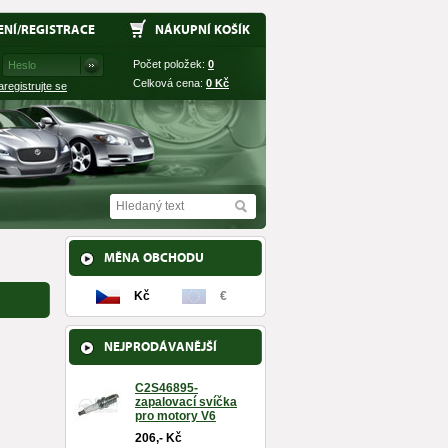
ENÍ
/
REGISTRACE
NÁKUPNÍ KOŠÍK
Počet položek:
0
Celková cena:
0
Kč
aregistrujte se
MĚNA OBCHODU
Kč
€
NEJPRODÁVANĚJŠÍ
C2S46895-
zapalovací svíčka
pro motory V6
206,- Kč