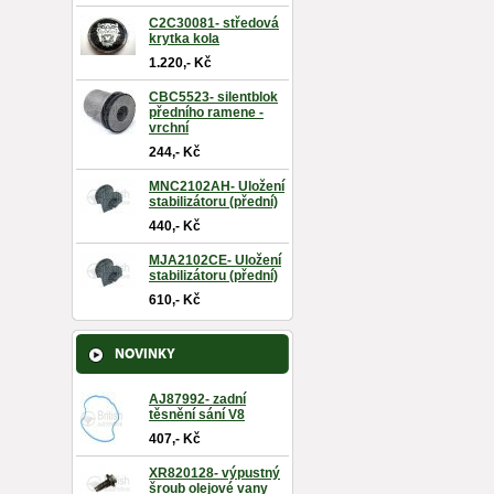
C2C30081- středová
krytka kola
1.220,- Kč
CBC5523- silentblok
předního ramene -
vrchní
244,- Kč
MNC2102AH- Uložení
stabilizátoru (přední)
440,- Kč
MJA2102CE- Uložení
stabilizátoru (přední)
610,- Kč
NOVINKY
AJ87992- zadní
těsnění sání V8
407,- Kč
XR820128- výpustný
šroub olejové vany