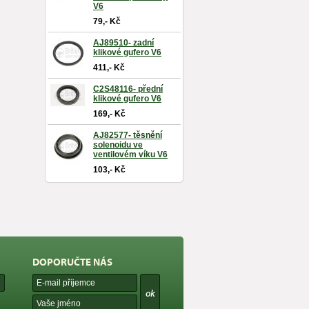
V6
79,- Kč
AJ89510- zadní
klikové gufero V6
411,- Kč
C2S48116- přední
klikové gufero V6
169,- Kč
AJ82577- těsnění
solenoidu ve
ventilovém víku V6
103,- Kč
DOPORUČTE NÁS