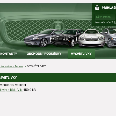
PŘIHLÁŠ
Nemáte účet?
Z
KONTAKTY
OBCHODNÍ PODMÍNKY
VYSVĚTLIVKY
Automotive - Jaguar
VYSVĚTLIVKY
SVĚTLIVKY
v souboru
Velikost
livky k číslu VIN
450.9 kB