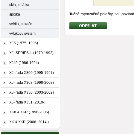
skla, zrcátka
Tučně
zvýrazněné položky jsou
povinn
spojka
světla, blikače
výfukový system
XJS (1975- 1996)
XJ- SERIES III (1979-1992)
XJ40 (1986-1994)
XJ- řada X300 (1995-1997)
XJ- řada X308 (1998-2003)
XJ- řada X350 (2003-2009)
XJ- řada X351 (2010-)
XK8 & XKR (1996-2006)
XK & XKR (2006- 2014 )