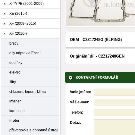
X-TYPE (2001-2009)
XE (2015-)
XF (2009- 2015)
XF (2016-)
OEM - C2Z17248G (ELRING)
brzdy
díly náprav a řízení
Originální díl - C2Z17248GEN
doplňky
elektro
KONTAKTNÍ FORMULÁŘ
filtry
chlazení, topení, klima
Vaše jméno:
interier
Váš e-mail:
karoserie
Telefon:
motor
Dotaz:
převodovka a pohonné ústrojí