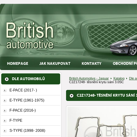
HOMEPAGE
JAK NAKUPOVAT
KONTAKTY
OBCHODNÍ P
DLE AUTOMOBILŮ
British Automotive - Jaguar
Katalog
Dle a
C2Z17248- těsnění krytu sání 3.0SC
E-PACE (2017- )
C2Z17248- TĚSNĚNÍ KRYTU SÁNÍ 
E-TYPE (1961-1975)
F-PACE (2016-)
F-TYPE
S-TYPE (1998- 2008)