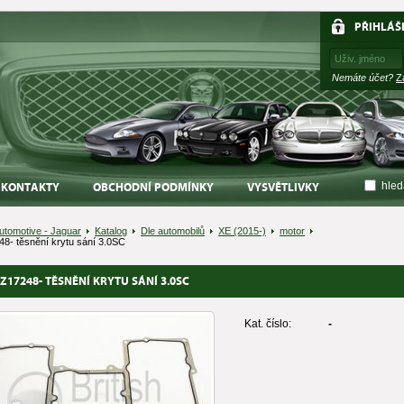
PŘIHLÁŠ
Nemáte účet?
Z
hled
KONTAKTY
OBCHODNÍ PODMÍNKY
VYSVĚTLIVKY
Automotive - Jaguar
Katalog
Dle automobilů
XE (2015-)
motor
8- těsnění krytu sání 3.0SC
Z17248- TĚSNĚNÍ KRYTU SÁNÍ 3.0SC
Kat. číslo:
-