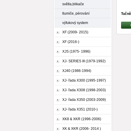
světla,blikače
tlumiče, pérování
Tučně
výfukový system
XF (2009- 2015)
XF (2016-)
XJS (1975- 1996)
XJ- SERIES III (1979-1992)
XJ40 (1986-1994)
XJ- řada X300 (1995-1997)
XJ- řada X308 (1998-2003)
XJ- řada X350 (2003-2009)
XJ- řada X351 (2010-)
XK8 & XKR (1996-2006)
XK & XKR (2006- 2014 )