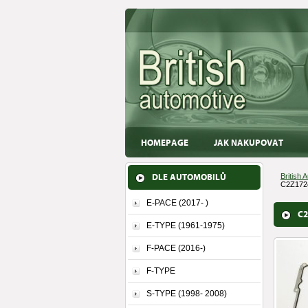
HOMEPAGE
JAK NAKUPOVAT
DLE AUTOMOBILŮ
British 
C2Z1724
E-PACE (2017- )
C2
E-TYPE (1961-1975)
F-PACE (2016-)
F-TYPE
S-TYPE (1998- 2008)