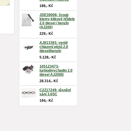
186,- Kč
JDE39008- šroub
klemy klikové hřídele
2.0 diesel / benzín
(AJ200)
229,- Kč
AJ813393- ventil
chlazení pístů 2.0
diesel/benzín
5.128,- Kč
105123473-
turbodmychadlo 2.0
diesel AJ200D
28.314,- Kč
C2Z17249- těsnění
sání 3.0SC
194,- Kč