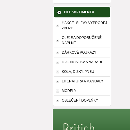
DLE SORTIMENTU
!!!AKCE- SLEVY-VÝPRODEJ
ZBOŽÍ!!!
OLEJE A DOPORUČENÉ
NÁPLNĚ
DÁRKOVÉ POUKAZY
DIAGNOSTIKA A NÁŘADÍ
KOLA, DISKY, PNEU
LITERATURA A MANUÁLY
MODELY
OBLEČENÍ, DOPLŇKY