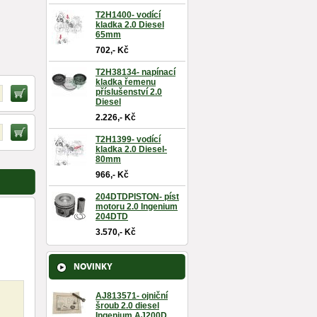
T2H1400- vodící
kladka 2.0 Diesel
65mm
702,- Kč
T2H38134- napínací
kladka řemenu
příslušenství 2.0
Diesel
2.226,- Kč
T2H1399- vodící
kladka 2.0 Diesel-
80mm
966,- Kč
204DTDPISTON- píst
motoru 2.0 Ingenium
204DTD
3.570,- Kč
NOVINKY
AJ813571- ojniční
šroub 2.0 diesel
Ingenium AJ200D