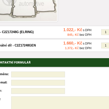
1.022,- Kč
s DPH
- C2Z17248G (ELRING)
845,- Kč
bez DPH
1.660,- Kč
s DPH
nální díl - C2Z17248GEN
1.372,- Kč
bez DPH
ONTAKTNÍ FORMULÁŘ
jméno:
-mail:
n:
: