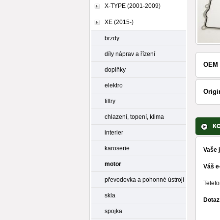
X-TYPE (2001-2009)
XE (2015-)
brzdy
díly náprav a řízení
OEM 
doplňky
elektro
Origi
filtry
chlazení, topení, klima
K
interier
karoserie
Vaše 
motor
Váš e
převodovka a pohonné ústrojí
Telefo
skla
Dotaz
spojka