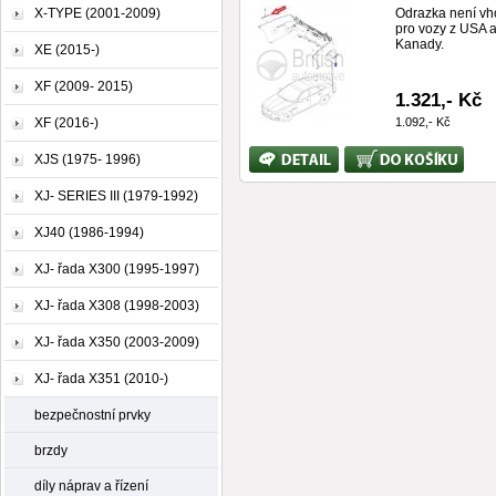
X-TYPE (2001-2009)
Odrazka není v
pro vozy z USA 
Kanady.
XE (2015-)
XF (2009- 2015)
1.321,- Kč
XF (2016-)
1.092,- Kč
Bližší
Koupit
XJS (1975- 1996)
informace
XJ- SERIES III (1979-1992)
XJ40 (1986-1994)
XJ- řada X300 (1995-1997)
XJ- řada X308 (1998-2003)
XJ- řada X350 (2003-2009)
XJ- řada X351 (2010-)
bezpečnostní prvky
brzdy
díly náprav a řízení