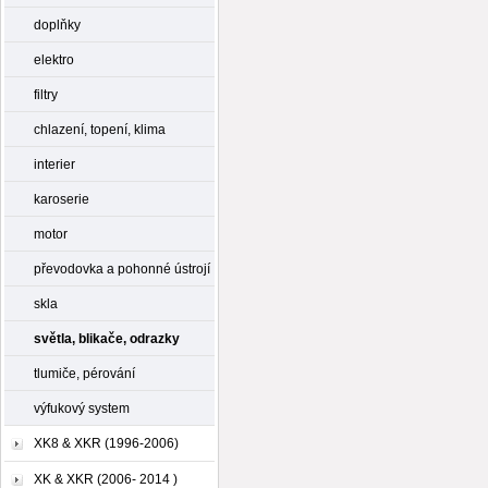
doplňky
elektro
filtry
chlazení, topení, klima
interier
karoserie
motor
převodovka a pohonné ústrojí
skla
světla, blikače, odrazky
tlumiče, pérování
výfukový system
XK8 & XKR (1996-2006)
XK & XKR (2006- 2014 )