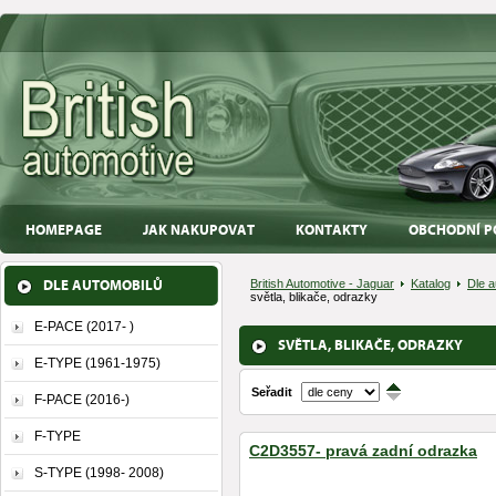
HOMEPAGE
JAK NAKUPOVAT
KONTAKTY
OBCHODNÍ P
DLE AUTOMOBILŮ
British Automotive - Jaguar
Katalog
Dle a
světla, blikače, odrazky
E-PACE (2017- )
SVĚTLA, BLIKAČE, ODRAZKY
E-TYPE (1961-1975)
Seřadit
↑
F-PACE (2016-)
↓
F-TYPE
C2D3557- pravá zadní odrazka
S-TYPE (1998- 2008)