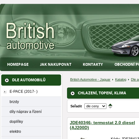
HOMEPAGE
JAK NAKUPOVAT
KONTAKTY
OBCHODNÍ P
DLE AUTOMOBILŮ
British Automotive - Jaguar
Katalog
Dle a
E-PACE (2017- )
CHLAZENÍ, TOPENÍ, KLIMA
brzdy
Seřadit
↑
↓
díly náprav a řízení
doplňky
JDE40346- termostat 2.0 diesel
(AJ200D)
elektro