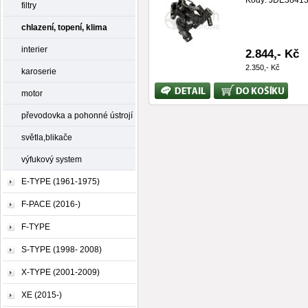
Kódy: JDE38413
filtry
chlazení, topení, klima
interier
2.844,- Kč
2.350,- Kč
karoserie
Bližší
Koupit
motor
informace
převodovka a pohonné ústrojí
světla,blikače
výfukový system
E-TYPE (1961-1975)
F-PACE (2016-)
F-TYPE
S-TYPE (1998- 2008)
X-TYPE (2001-2009)
XE (2015-)