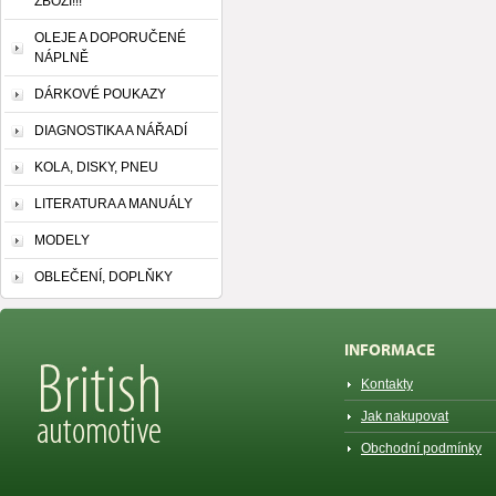
ZBOŽÍ!!!
OLEJE A DOPORUČENÉ
NÁPLNĚ
DÁRKOVÉ POUKAZY
DIAGNOSTIKA A NÁŘADÍ
KOLA, DISKY, PNEU
LITERATURA A MANUÁLY
MODELY
OBLEČENÍ, DOPLŇKY
INFORMACE
Kontakty
Jak nakupovat
Obchodní podmínky