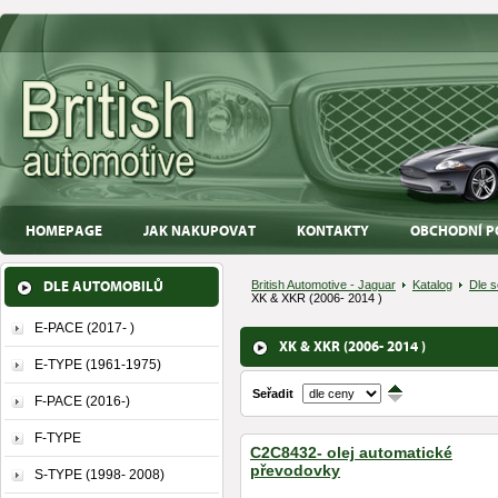
HOMEPAGE
JAK NAKUPOVAT
KONTAKTY
OBCHODNÍ P
DLE AUTOMOBILŮ
British Automotive - Jaguar
Katalog
Dle s
XK & XKR (2006- 2014 )
E-PACE (2017- )
XK & XKR (2006- 2014 )
E-TYPE (1961-1975)
Seřadit
↑
F-PACE (2016-)
↓
F-TYPE
C2C8432- olej automatické
převodovky
S-TYPE (1998- 2008)