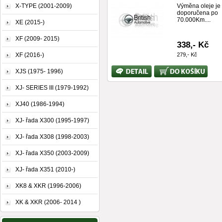
X-TYPE (2001-2009)
Výměna oleje je
doporučena po
70.000Km....
XE (2015-)
XF (2009- 2015)
338,- Kč
XF (2016-)
279,- Kč
Bližší
Koupit
XJS (1975- 1996)
informace
XJ- SERIES III (1979-1992)
XJ40 (1986-1994)
XJ- řada X300 (1995-1997)
XJ- řada X308 (1998-2003)
XJ- řada X350 (2003-2009)
XJ- řada X351 (2010-)
XK8 & XKR (1996-2006)
XK & XKR (2006- 2014 )