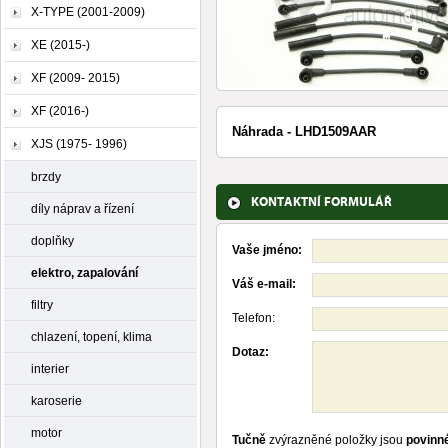
X-TYPE (2001-2009)
XE (2015-)
XF (2009- 2015)
XF (2016-)
Náhrada - LHD1509AAR
XJS (1975- 1996)
brzdy
KONTAKTNÍ FORMULÁŘ
díly náprav a řízení
doplňky
Vaše jméno:
elektro, zapalování
Váš e-mail:
filtry
Telefon:
chlazení, topení, klima
Dotaz:
interier
karoserie
motor
Tučně
zvýrazněné položky jsou
povinn