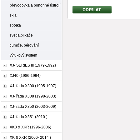
převodovka a pohonné ústrojí
skla
spojka
světla,blikače
tlumiče, pérování
výfukový system
XJ- SERIES III (1979-1992)
XJ40 (1986-1994)
XJ- řada X300 (1995-1997)
XJ- řada X308 (1998-2003)
XJ- řada X350 (2003-2009)
XJ- řada X351 (2010-)
XK8 & XKR (1996-2006)
XK & XKR (2006- 2014 )