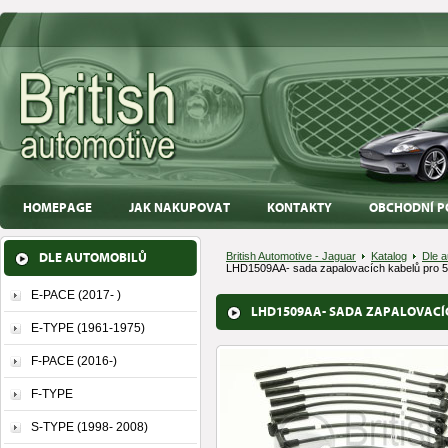
HOMEPAGE
JAK NAKUPOVAT
KONTAKTY
OBCHODNÍ P
DLE AUTOMOBILŮ
British Automotive - Jaguar
Katalog
Dle a
LHD1509AA- sada zapalovacích kabelů pro 5.
E-PACE (2017- )
LHD1509AA- SADA ZAPALOVACÍCH 
E-TYPE (1961-1975)
F-PACE (2016-)
F-TYPE
S-TYPE (1998- 2008)