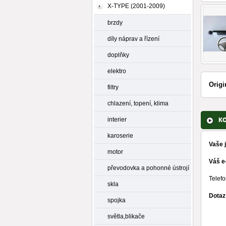
X-TYPE (2001-2009)
brzdy
díly náprav a řízení
doplňky
elektro
Origi
filtry
chlazení, topení, klima
interier
K
karoserie
Vaše 
motor
Váš e
převodovka a pohonné ústrojí
Telefo
skla
Dotaz
spojka
světla,blikače