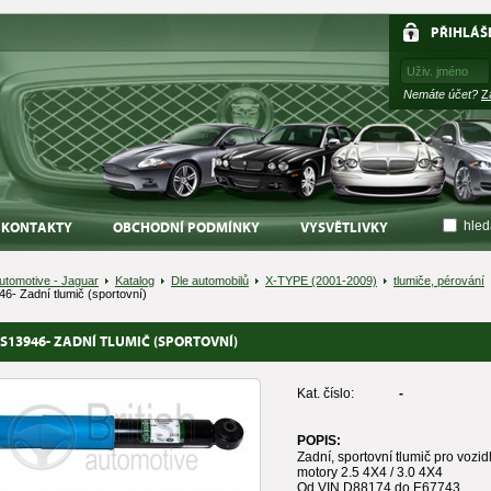
PŘIHLÁŠ
Nemáte účet?
Z
hled
KONTAKTY
OBCHODNÍ PODMÍNKY
VYSVĚTLIVKY
Automotive - Jaguar
Katalog
Dle automobilů
X-TYPE (2001-2009)
tlumiče, pérování
6- Zadní tlumič (sportovní)
S13946- ZADNÍ TLUMIČ (SPORTOVNÍ)
Kat. číslo:
-
POPIS:
Zadní, sportovní tlumič pro vozid
motory 2.5 4X4 / 3.0 4X4
Od VIN D88174 do E67743