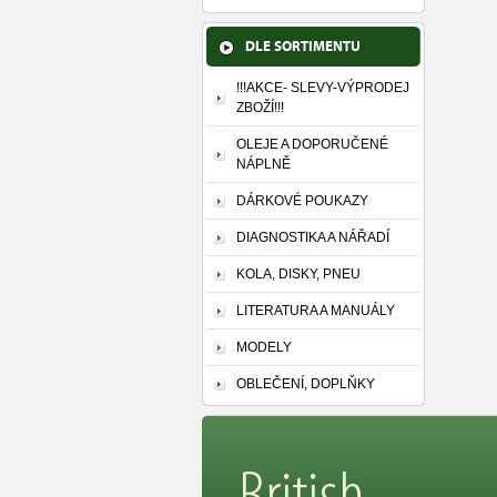
DLE SORTIMENTU
!!!AKCE- SLEVY-VÝPRODEJ
ZBOŽÍ!!!
OLEJE A DOPORUČENÉ
NÁPLNĚ
DÁRKOVÉ POUKAZY
DIAGNOSTIKA A NÁŘADÍ
KOLA, DISKY, PNEU
LITERATURA A MANUÁLY
MODELY
OBLEČENÍ, DOPLŇKY