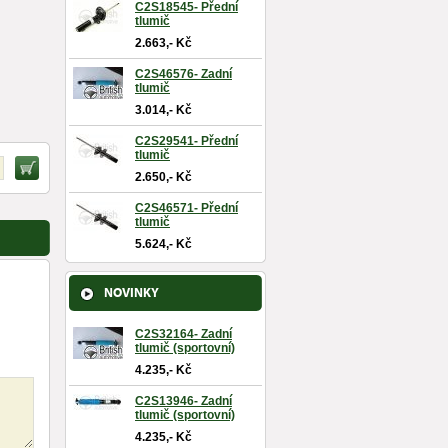
C2S18545- Přední
tlumič
2.663,- Kč
C2S46576- Zadní
tlumič
3.014,- Kč
C2S29541- Přední
tlumič
2.650,- Kč
C2S46571- Přední
tlumič
5.624,- Kč
NOVINKY
C2S32164- Zadní
tlumič (sportovní)
4.235,- Kč
C2S13946- Zadní
tlumič (sportovní)
4.235,- Kč