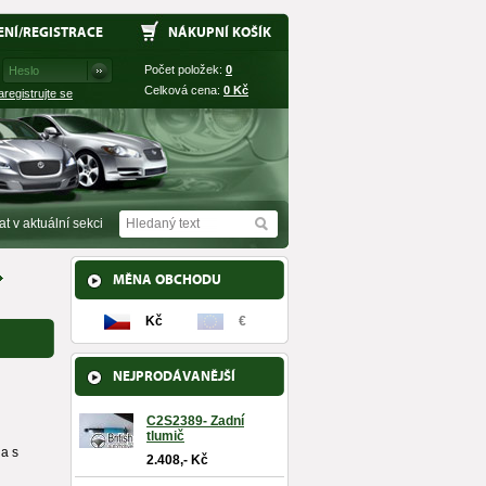
ENÍ
/
REGISTRACE
NÁKUPNÍ KOŠÍK
Počet položek:
0
Celková cena:
0
Kč
aregistrujte se
at v aktuální sekci
MĚNA OBCHODU
Kč
€
NEJPRODÁVANĚJŠÍ
C2S2389- Zadní
tlumič
la s
2.408,- Kč