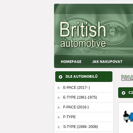
HOMEPAGE
JAK NAKUPOVAT
DLE AUTOMOBILŮ
British 
C2S1394
E-PACE (2017- )
C2
E-TYPE (1961-1975)
F-PACE (2016-)
F-TYPE
S-TYPE (1998- 2008)