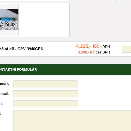
4.235,- Kč
s DPH
nální díl - C2S13946GEN
3.500,- Kč
bez DPH
ONTAKTNÍ FORMULÁŘ
jméno:
-mail:
n:
: